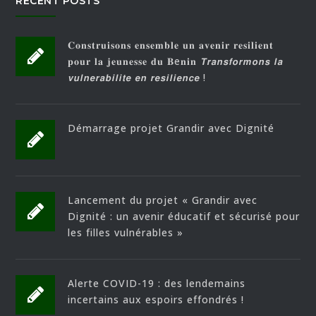
RECENT POSTS
𝐂𝐨𝐧𝐬𝐭𝐫𝐮𝐢𝐬𝐨𝐧𝐬 𝐞𝐧𝐬𝐞𝐦𝐛𝐥𝐞 𝐮𝐧 𝐚𝐯𝐞𝐧𝐢𝐫 𝐫𝐞𝐬𝐢𝐥𝐢𝐞𝐧𝐭
𝐩𝐨𝐮𝐫 𝐥𝐚 𝐣𝐞𝐮𝐧𝐞𝐬𝐬𝐞 𝐝𝐮 𝐁e𝐧𝐢𝐧 𝙏𝙧𝙖𝙣𝙨𝙛𝙤𝙧𝙢𝙤𝙣𝙨 𝙡𝙖
𝙫𝙪𝙡𝙣𝙚𝙧𝙖𝙗𝙞𝙡𝙞𝙩𝙚 𝙚𝙣 𝙧𝙚𝙨𝙞𝙡𝙞𝙚𝙣𝙘𝙚 !
Démarrage projet Grandir avec Dignité
Lancement du projet « Grandir avec
Dignité : un avenir éducatif et sécurisé pour
les filles vulnérables »
Alerte COVID-19 : des lendemains
incertains aux espoirs effondrés !