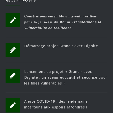
RECENT POSTS
𝐂𝐨𝐧𝐬𝐭𝐫𝐮𝐢𝐬𝐨𝐧𝐬 𝐞𝐧𝐬𝐞𝐦𝐛𝐥𝐞 𝐮𝐧 𝐚𝐯𝐞𝐧𝐢𝐫 𝐫𝐞𝐬𝐢𝐥𝐢𝐞𝐧𝐭
𝐩𝐨𝐮𝐫 𝐥𝐚 𝐣𝐞𝐮𝐧𝐞𝐬𝐬𝐞 𝐝𝐮 𝐁e𝐧𝐢𝐧 𝙏𝙧𝙖𝙣𝙨𝙛𝙤𝙧𝙢𝙤𝙣𝙨 𝙡𝙖
𝙫𝙪𝙡𝙣𝙚𝙧𝙖𝙗𝙞𝙡𝙞𝙩𝙚 𝙚𝙣 𝙧𝙚𝙨𝙞𝙡𝙞𝙚𝙣𝙘𝙚 !
Démarrage projet Grandir avec Dignité
Lancement du projet « Grandir avec
Dignité : un avenir éducatif et sécurisé pour
les filles vulnérables »
Alerte COVID-19 : des lendemains
incertains aux espoirs effondrés !