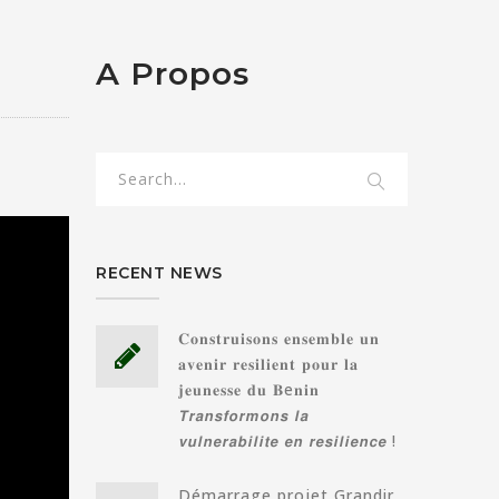
A Propos
RECENT NEWS
𝐂𝐨𝐧𝐬𝐭𝐫𝐮𝐢𝐬𝐨𝐧𝐬 𝐞𝐧𝐬𝐞𝐦𝐛𝐥𝐞 𝐮𝐧
𝐚𝐯𝐞𝐧𝐢𝐫 𝐫𝐞𝐬𝐢𝐥𝐢𝐞𝐧𝐭 𝐩𝐨𝐮𝐫 𝐥𝐚
𝐣𝐞𝐮𝐧𝐞𝐬𝐬𝐞 𝐝𝐮 𝐁e𝐧𝐢𝐧
𝙏𝙧𝙖𝙣𝙨𝙛𝙤𝙧𝙢𝙤𝙣𝙨 𝙡𝙖
𝙫𝙪𝙡𝙣𝙚𝙧𝙖𝙗𝙞𝙡𝙞𝙩𝙚 𝙚𝙣 𝙧𝙚𝙨𝙞𝙡𝙞𝙚𝙣𝙘𝙚 !
Démarrage projet Grandir