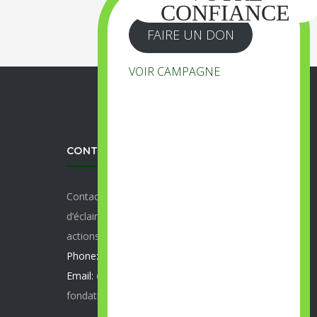
FAIRE UN DON
VOIR CAMPAGNE
CONTACT INFO
Contactez-Nous pour plus
d’éclaircissement sur nos projets et
actions
Phone:
(+229) 66555321
Email:
contact@fjuong.org |
fondationjeunesseunie@gmail.com