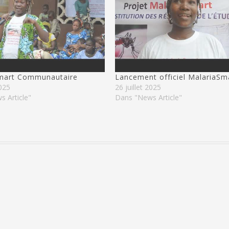
mart Communautaire
Lancement officiel MalariaS
2025
26 juillet 2025
 Article"
Dans "News Article"