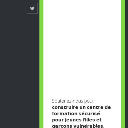
Soutenez-nous pour
𝗰𝗼𝗻𝘀𝘁𝗿𝘂𝗶𝗿𝗲 𝘂𝗻 𝗰𝗲𝗻𝘁𝗿𝗲 𝗱𝗲
𝗳𝗼𝗿𝗺𝗮𝘁𝗶𝗼𝗻 𝘀𝗲́𝗰𝘂𝗿𝗶𝘀𝗲́
𝗽𝗼𝘂𝗿 𝗷𝗲𝘂𝗻𝗲𝘀 𝗳𝗶𝗹𝗹𝗲𝘀 𝗲𝘁
𝗴𝗮𝗿𝗰̧𝗼𝗻𝘀 𝘃𝘂𝗹𝗻𝗲́𝗿𝗮𝗯𝗹𝗲𝘀.