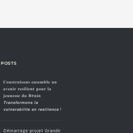
 POSTS
𝐂𝐨𝐧𝐬𝐭𝐫𝐮𝐢𝐬𝐨𝐧𝐬 𝐞𝐧𝐬𝐞𝐦𝐛𝐥𝐞 𝐮𝐧
𝐚𝐯𝐞𝐧𝐢𝐫 𝐫𝐞𝐬𝐢𝐥𝐢𝐞𝐧𝐭 𝐩𝐨𝐮𝐫 𝐥𝐚
𝐣𝐞𝐮𝐧𝐞𝐬𝐬𝐞 𝐝𝐮 𝐁e𝐧𝐢𝐧
𝙏𝙧𝙖𝙣𝙨𝙛𝙤𝙧𝙢𝙤𝙣𝙨 𝙡𝙖
𝙫𝙪𝙡𝙣𝙚𝙧𝙖𝙗𝙞𝙡𝙞𝙩𝙚 𝙚𝙣 𝙧𝙚𝙨𝙞𝙡𝙞𝙚𝙣𝙘𝙚 !
Démarrage projet Grandir