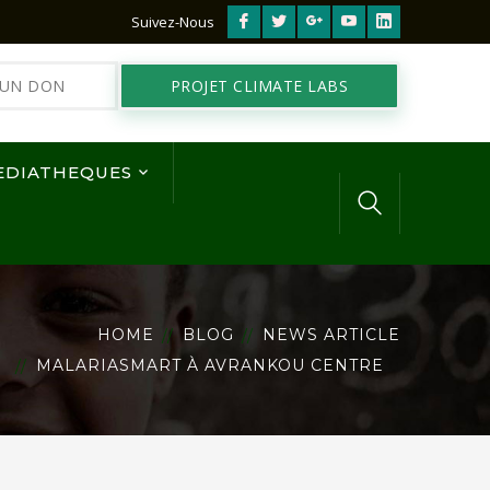
Facebook
Twitter
Google
Youtube
LinkedIn
Suivez-Nous
Profile
Profile
Plus
Profile
Profile
 UN DON
PROJET CLIMATE LABS
Profile
EDIATHEQUES
HOME
BLOG
NEWS ARTICLE
MALARIASMART À AVRANKOU CENTRE