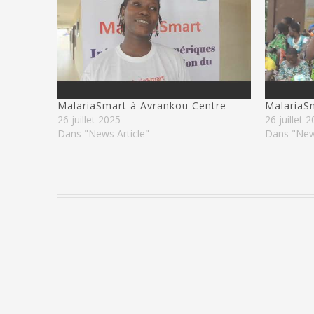
MalariaSmart à Avrankou Centre
MalariaS
26 juillet 2025
26 juillet 
Dans "News Article"
Dans "News