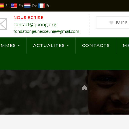
Es
En
De
Fr
NOUS ECRIRE
FAIRE
contact@fjuong.org
fondationjeunesseunie@gmail.com
AMMES
ACTUALITES
CONTACTS
M