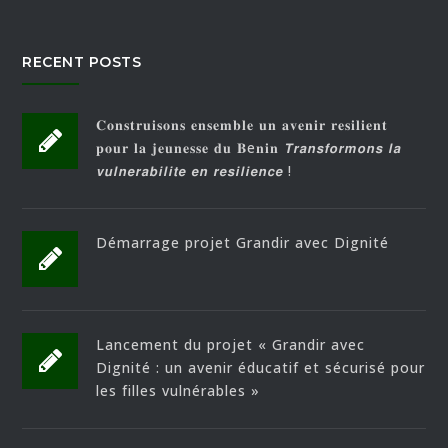
RECENT POSTS
𝐂𝐨𝐧𝐬𝐭𝐫𝐮𝐢𝐬𝐨𝐧𝐬 𝐞𝐧𝐬𝐞𝐦𝐛𝐥𝐞 𝐮𝐧 𝐚𝐯𝐞𝐧𝐢𝐫 𝐫𝐞𝐬𝐢𝐥𝐢𝐞𝐧𝐭
𝐩𝐨𝐮𝐫 𝐥𝐚 𝐣𝐞𝐮𝐧𝐞𝐬𝐬𝐞 𝐝𝐮 𝐁e𝐧𝐢𝐧 𝙏𝙧𝙖𝙣𝙨𝙛𝙤𝙧𝙢𝙤𝙣𝙨 𝙡𝙖
𝙫𝙪𝙡𝙣𝙚𝙧𝙖𝙗𝙞𝙡𝙞𝙩𝙚 𝙚𝙣 𝙧𝙚𝙨𝙞𝙡𝙞𝙚𝙣𝙘𝙚 !
Démarrage projet Grandir avec Dignité
Lancement du projet « Grandir avec
Dignité : un avenir éducatif et sécurisé pour
les filles vulnérables »