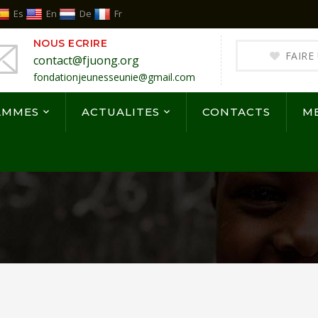
Es
En
De
Fr
NOUS ECRIRE
FAIRE
contact@fjuong.org
fondationjeunesseunie@gmail.com
AMMES
ACTUALITES
CONTACTS
M