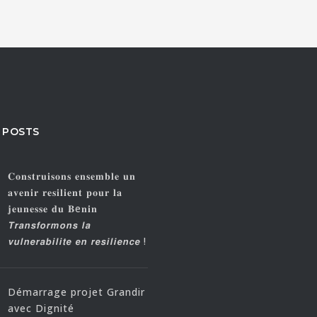
 POSTS
𝐂𝐨𝐧𝐬𝐭𝐫𝐮𝐢𝐬𝐨𝐧𝐬 𝐞𝐧𝐬𝐞𝐦𝐛𝐥𝐞 𝐮𝐧
𝐚𝐯𝐞𝐧𝐢𝐫 𝐫𝐞𝐬𝐢𝐥𝐢𝐞𝐧𝐭 𝐩𝐨𝐮𝐫 𝐥𝐚
𝐣𝐞𝐮𝐧𝐞𝐬𝐬𝐞 𝐝𝐮 𝐁e𝐧𝐢𝐧
𝙏𝙧𝙖𝙣𝙨𝙛𝙤𝙧𝙢𝙤𝙣𝙨 𝙡𝙖
𝙫𝙪𝙡𝙣𝙚𝙧𝙖𝙗𝙞𝙡𝙞𝙩𝙚 𝙚𝙣 𝙧𝙚𝙨𝙞𝙡𝙞𝙚𝙣𝙘𝙚 !
Démarrage projet Grandir
avec Dignité