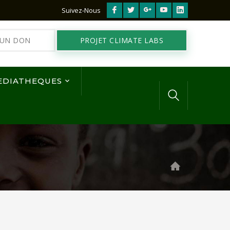
Facebook
Twitter
Google
Youtube
LinkedIn
Suivez-Nous
Profile
Profile
Plus
Profile
Profile
 UN DON
PROJET CLIMATE LABS
Profile
EDIATHEQUES