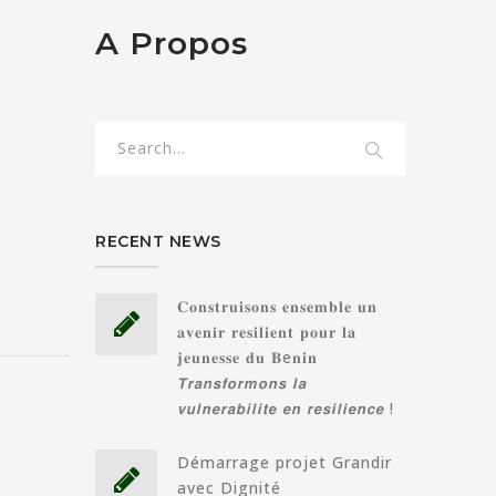
A Propos
RECENT NEWS
𝐂𝐨𝐧𝐬𝐭𝐫𝐮𝐢𝐬𝐨𝐧𝐬 𝐞𝐧𝐬𝐞𝐦𝐛𝐥𝐞 𝐮𝐧
𝐚𝐯𝐞𝐧𝐢𝐫 𝐫𝐞𝐬𝐢𝐥𝐢𝐞𝐧𝐭 𝐩𝐨𝐮𝐫 𝐥𝐚
𝐣𝐞𝐮𝐧𝐞𝐬𝐬𝐞 𝐝𝐮 𝐁e𝐧𝐢𝐧
𝙏𝙧𝙖𝙣𝙨𝙛𝙤𝙧𝙢𝙤𝙣𝙨 𝙡𝙖
𝙫𝙪𝙡𝙣𝙚𝙧𝙖𝙗𝙞𝙡𝙞𝙩𝙚 𝙚𝙣 𝙧𝙚𝙨𝙞𝙡𝙞𝙚𝙣𝙘𝙚 !
Démarrage projet Grandir
avec Dignité