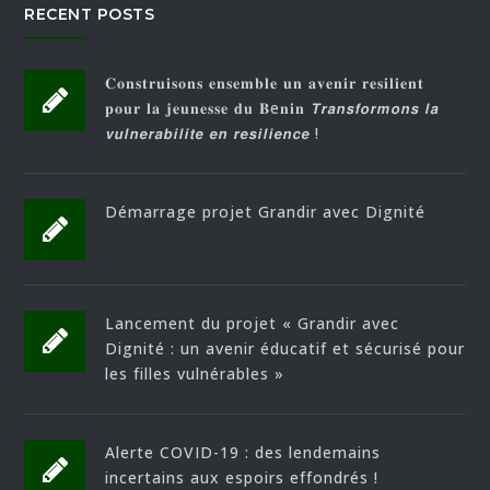
RECENT POSTS
𝐂𝐨𝐧𝐬𝐭𝐫𝐮𝐢𝐬𝐨𝐧𝐬 𝐞𝐧𝐬𝐞𝐦𝐛𝐥𝐞 𝐮𝐧 𝐚𝐯𝐞𝐧𝐢𝐫 𝐫𝐞𝐬𝐢𝐥𝐢𝐞𝐧𝐭
𝐩𝐨𝐮𝐫 𝐥𝐚 𝐣𝐞𝐮𝐧𝐞𝐬𝐬𝐞 𝐝𝐮 𝐁e𝐧𝐢𝐧 𝙏𝙧𝙖𝙣𝙨𝙛𝙤𝙧𝙢𝙤𝙣𝙨 𝙡𝙖
𝙫𝙪𝙡𝙣𝙚𝙧𝙖𝙗𝙞𝙡𝙞𝙩𝙚 𝙚𝙣 𝙧𝙚𝙨𝙞𝙡𝙞𝙚𝙣𝙘𝙚 !
Démarrage projet Grandir avec Dignité
Lancement du projet « Grandir avec
Dignité : un avenir éducatif et sécurisé pour
les filles vulnérables »
Alerte COVID-19 : des lendemains
incertains aux espoirs effondrés !