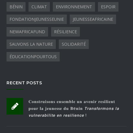
BÉNIN
CLIMAT
ENVIRONNEMENT
ESPOIR
FONDATIONJEUNESSEUNIE
JEUNESSEAFRICAINE
NEWAFRICAFUND
RÉSILIENCE
SAUVONS LA NATURE
SOLIDARITÉ
ÉDUCATIONPOURTOUS
RECENT POSTS
𝐂𝐨𝐧𝐬𝐭𝐫𝐮𝐢𝐬𝐨𝐧𝐬 𝐞𝐧𝐬𝐞𝐦𝐛𝐥𝐞 𝐮𝐧 𝐚𝐯𝐞𝐧𝐢𝐫 𝐫𝐞𝐬𝐢𝐥𝐢𝐞𝐧𝐭
𝐩𝐨𝐮𝐫 𝐥𝐚 𝐣𝐞𝐮𝐧𝐞𝐬𝐬𝐞 𝐝𝐮 𝐁e𝐧𝐢𝐧 𝙏𝙧𝙖𝙣𝙨𝙛𝙤𝙧𝙢𝙤𝙣𝙨 𝙡𝙖
𝙫𝙪𝙡𝙣𝙚𝙧𝙖𝙗𝙞𝙡𝙞𝙩𝙚 𝙚𝙣 𝙧𝙚𝙨𝙞𝙡𝙞𝙚𝙣𝙘𝙚 !